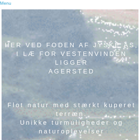
Menu
HER VED FODEN AF JYSKE ÅS,
I LÆ FOR VESTENVINDEN
LIGGER
AGERSTED
Flot natur med stærkt kuperet
terræn.
Unikke turmuligheder og
naturoplevelser