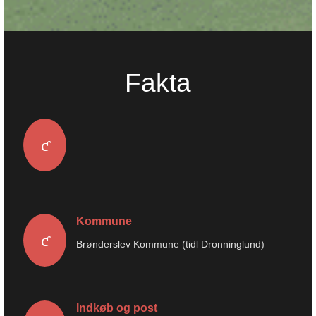
Ind
Fakta
600
inde
byski
120
i
sog
Kommune
Brønderslev Kommune (tidl Dronninglund)
Indkøb og post